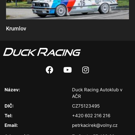
Krumlov
Název:
Duck Racing Autoklub v
AČR
DIČ:
CZ75123495
Tel:
+420 602 216 216
Email:
petrkacirek@volny.cz