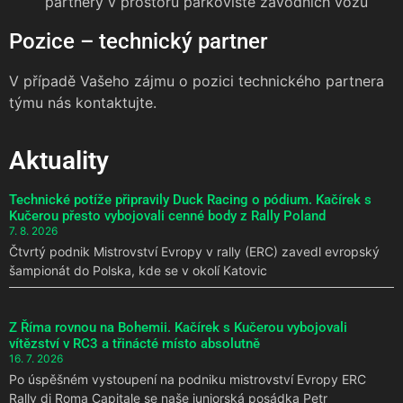
partnery v prostoru parkoviště závodních vozů
Pozice – technický partner
V případě Vašeho zájmu o pozici technického partnera
týmu nás kontaktujte.
Aktuality
Technické potíže připravily Duck Racing o pódium. Kačírek s
Kučerou přesto vybojovali cenné body z Rally Poland
7. 8. 2026
Čtvrtý podnik Mistrovství Evropy v rally (ERC) zavedl evropský
šampionát do Polska, kde se v okolí Katovic
Z Říma rovnou na Bohemii. Kačírek s Kučerou vybojovali
vítězství v RC3 a třinácté místo absolutně
16. 7. 2026
Po úspěšném vystoupení na podniku mistrovství Evropy ERC
Rally di Roma Capitale se naše juniorská posádka Petr