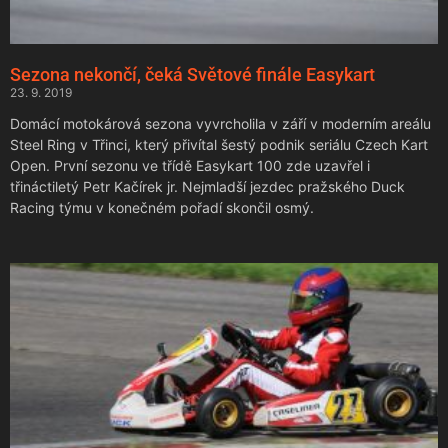
Sezona nekončí, čeká Světové finále Easykart
23. 9. 2019
Domácí motokárová sezona vyvrcholila v září v moderním areálu
Steel Ring v Třinci, který přivítal šestý podnik seriálu Czech Kart
Open. První sezonu ve třídě Easykart 100 zde uzavřel i
třináctiletý Petr Kačírek jr. Nejmladší jezdec pražského Duck
Racing týmu v konečném pořadí skončil osmý.