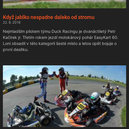
Když jablko nespadne daleko od stromu
22. 8. 2018
Nejmladším pilotem týmu Duck Racingu je dvanáctiletý Petr
Kačírek jr. Třetím rokem jezdí motokárový pohár EasyKart 60.
Loni obsadil v této kategorii šesté místo a letos opět bojuje o
první desítku.