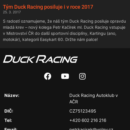
Tým Duck Racing posiluje i v roce 2017
25. 3. 2017
S radostí oznamujeme, že náš tým Duck Racing posiluje opravdu
mladá krev – nový kolega Petr Kačírek ml. Duck Racing vstupuje
v Mistrovství ČR do další sportovní disciplíny, Kartingu (ano,
motokár), kategorii Easykart 60. Držte nám palce!
Název:
Duck Racing Autoklub v
AČR
DIČ:
CZ75123495
Tel:
+420 602 216 216
Email:
petrkacirek@volny.cz