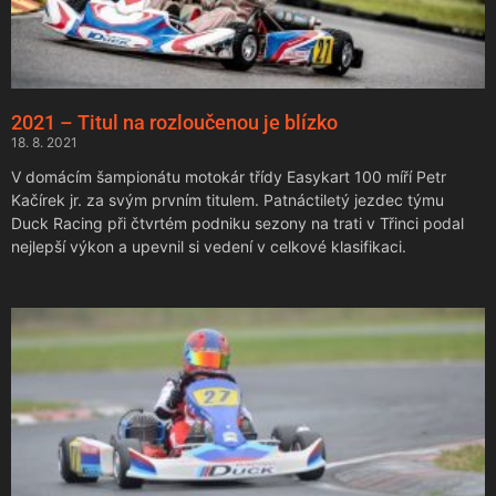
2021 – Titul na rozloučenou je blízko
18. 8. 2021
V domácím šampionátu motokár třídy Easykart 100 míří Petr
Kačírek jr. za svým prvním titulem. Patnáctiletý jezdec týmu
Duck Racing při čtvrtém podniku sezony na trati v Třinci podal
nejlepší výkon a upevnil si vedení v celkové klasifikaci.