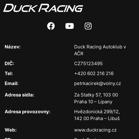
Název:
Duck Racing Autoklub v
AČR
DIČ:
CZ75123495
Tel:
+420 602 216 216
Email:
petrkacirek@volny.cz
Adresa sídla:
Za Statky 57, 103 00
Praha 10 – Lipany
Adresa provozovny:
Hvězdonická 299/12,
142 00 Praha – Libuš
Web:
www.duckracing.cz