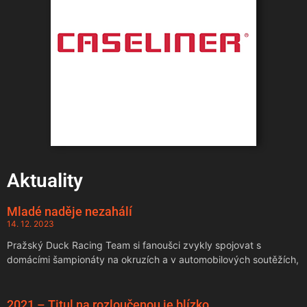
Aktuality
Mladé naděje nezahálí
14. 12. 2023
Pražský Duck Racing Team si fanoušci zvykly spojovat s
domácími šampionáty na okruzích a v automobilových soutěžích,
2021 – Titul na rozloučenou je blízko