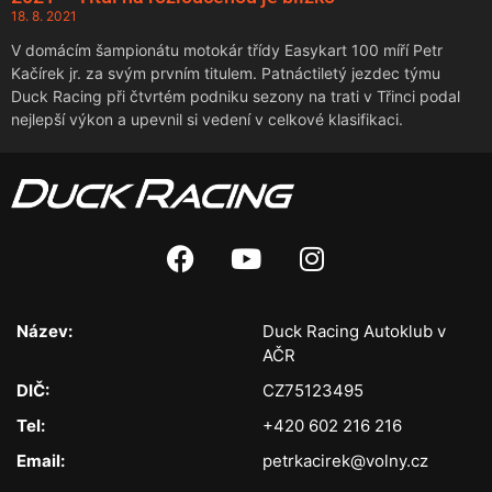
18. 8. 2021
V domácím šampionátu motokár třídy Easykart 100 míří Petr
Kačírek jr. za svým prvním titulem. Patnáctiletý jezdec týmu
Duck Racing při čtvrtém podniku sezony na trati v Třinci podal
nejlepší výkon a upevnil si vedení v celkové klasifikaci.
Název:
Duck Racing Autoklub v
AČR
DIČ:
CZ75123495
Tel:
+420 602 216 216
Email:
petrkacirek@volny.cz