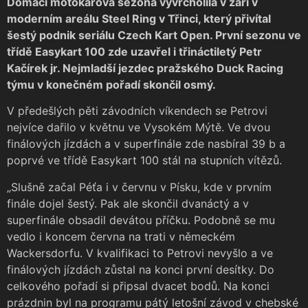
Domácí motokárová sezona vyvrcholila v září v
moderním areálu Steel Ring v Třinci, který přivítal
šestý podnik seriálu Czech Kart Open. První sezonu ve
třídě Easykart 100 zde uzavřel i třináctiletý Petr
Kačírek jr. Nejmladší jezdec pražského Duck Racing
týmu v konečném pořadí skončil osmý.
V předešlých pěti závodních víkendech se Petrovi
nejvíce dařilo v květnu ve Vysokém Mýtě. Ve dvou
finálových jízdách a v superfinále zde nasbíral 39 b a
poprvé ve třídě Easykart 100 stál na stupních vítězů.
„Slušně začal Péťa i v červnu v Písku, kde v prvním
finále dojel šestý. Pak ale skončil dvanáctý a v
superfinále obsadil devátou příčku. Podobně se mu
vedlo i koncem června na trati v německém
Wackersdorfu. V kvalifikaci to Petrovi nevyšlo a ve
finálových jízdách zůstal na konci první desítky. Do
celkového pořadí si připsal dvacet bodů. Na konci
prázdnin byl na programu pátý letošní závod v chebské