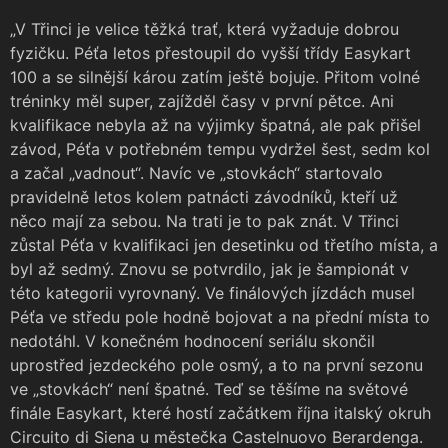
„V Třinci je velice těžká trať, která vyžaduje dobrou
fyzičku. Péťa letos přestoupil do vyšší třídy Easykart
100 a se silnější károu zatím ještě bojuje. Přitom volné
tréninky měl super, zajížděl časy v první pětce. Ani
kvalifikace nebyla až na výjimky špatná, ale pak přišel
závod, Péťa v potřebném tempu vydržel šest, sedm kol
a začal „vadnout“. Navíc ve „stovkách“ startovalo
pravidelně letos kolem patnácti závodníků, kteří už
něco mají za sebou. Na trati je to pak znát. V Třinci
zůstal Péťa v kvalifikaci jen desetinku od třetího místa, a
byl až sedmý. Znovu se potvrdilo, jak je šampionát v
této kategorii vyrovnaný. Ve finálových jízdách musel
Péťa ve středu pole hodně bojovat a na přední místa to
nedotáhl. V konečném hodnocení seriálu skončil
uprostřed jezdeckého pole osmý, a to na první sezonu
ve „stovkách“ není špatné. Teď se těšíme na světové
finále Easykart, které hostí začátkem října italský okruh
Circuito di Siena u městečka Castelnuovo Berardenga.