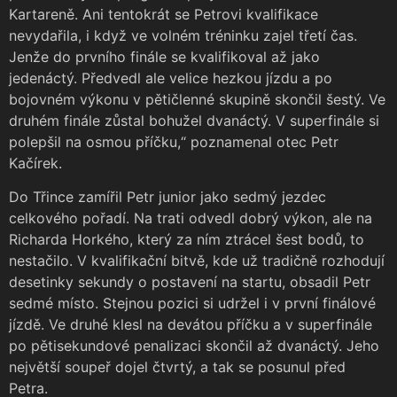
Kartareně. Ani tentokrát se Petrovi kvalifikace
nevydařila, i když ve volném tréninku zajel třetí čas.
Jenže do prvního finále se kvalifikoval až jako
jedenáctý. Předvedl ale velice hezkou jízdu a po
bojovném výkonu v pětičlenné skupině skončil šestý. Ve
druhém finále zůstal bohužel dvanáctý. V superfinále si
polepšil na osmou příčku,“ poznamenal otec Petr
Kačírek.
Do Třince zamířil Petr junior jako sedmý jezdec
celkového pořadí. Na trati odvedl dobrý výkon, ale na
Richarda Horkého, který za ním ztrácel šest bodů, to
nestačilo. V kvalifikační bitvě, kde už tradičně rozhodují
desetinky sekundy o postavení na startu, obsadil Petr
sedmé místo. Stejnou pozici si udržel i v první finálové
jízdě. Ve druhé klesl na devátou příčku a v superfinále
po pětisekundové penalizaci skončil až dvanáctý. Jeho
největší soupeř dojel čtvrtý, a tak se posunul před
Petra.