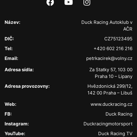
Název:
Duck Racing Autoklub v
AČR
DIČ:
CZ75123495
Tel:
+420 602 216 216
Email:
petrkacirek@volny.cz
Adresa sídla:
Za Statky 57, 103 00
Praha 10 – Lipany
Adresa provozovny:
Hvězdonická 299/12,
142 00 Praha – Libuš
Web:
www.duckracing.cz
FB:
Duck Racing
Instagram:
Duckracingmotorsport
YouTube:
Duck Racing TV