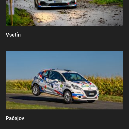
Vsetín
Pačejov