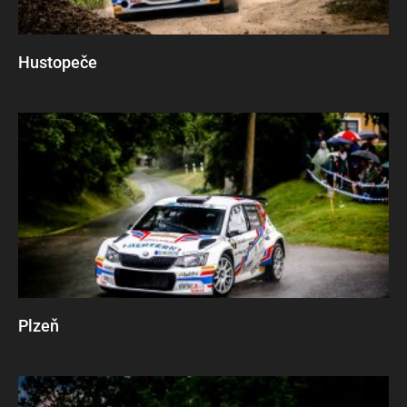
Hustopeče
Plzeň