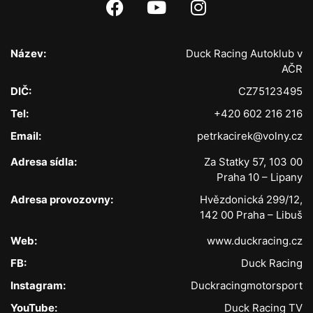
Název:
Duck Racing Autoklub v
AČR
DIČ:
CZ75123495
Tel:
+420 602 216 216
Email:
petrkacirek@volny.cz
Adresa sídla:
Za Statky 57, 103 00
Praha 10 – Lipany
Adresa provozovny:
Hvězdonická 299/12,
142 00 Praha – Libuš
Web:
www.duckracing.cz
FB:
Duck Racing
Instagram:
Duckracingmotorsport
YouTube:
Duck Racing TV