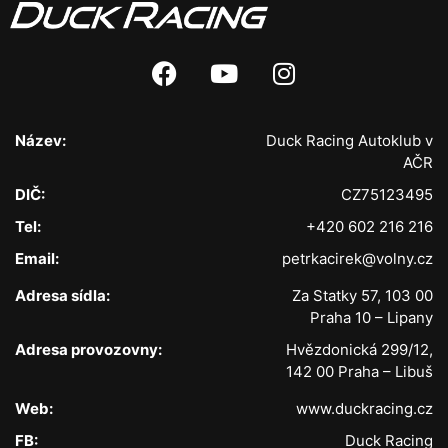
Název:
Duck Racing Autoklub v
AČR
DIČ:
CZ75123495
Tel:
+420 602 216 216
Email:
petrkacirek@volny.cz
Adresa sídla:
Za Statky 57, 103 00
Praha 10 – Lipany
Adresa provozovny:
Hvězdonická 299/12,
142 00 Praha – Libuš
Web:
www.duckracing.cz
FB:
Duck Racing