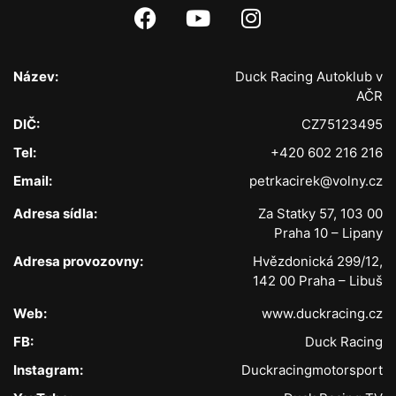
Název:
Duck Racing Autoklub v
AČR
DIČ:
CZ75123495
Tel:
+420 602 216 216
Email:
petrkacirek@volny.cz
Adresa sídla:
Za Statky 57, 103 00
Praha 10 – Lipany
Adresa provozovny:
Hvězdonická 299/12,
142 00 Praha – Libuš
Web:
www.duckracing.cz
FB:
Duck Racing
Instagram:
Duckracingmotorsport