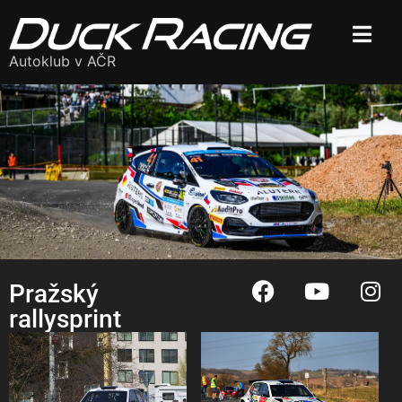
Autoklub v AČR
Pražský
rallysprint