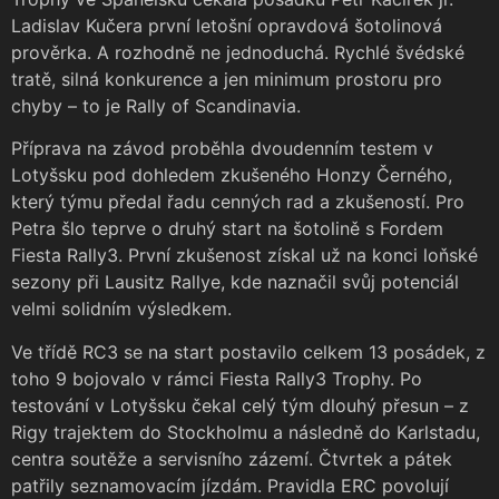
Ladislav Kučera první letošní opravdová šotolinová
prověrka. A rozhodně ne jednoduchá. Rychlé švédské
tratě, silná konkurence a jen minimum prostoru pro
chyby – to je Rally of Scandinavia.
Příprava na závod proběhla dvoudenním testem v
Lotyšsku pod dohledem zkušeného Honzy Černého,
který týmu předal řadu cenných rad a zkušeností. Pro
Petra šlo teprve o druhý start na šotolině s Fordem
Fiesta Rally3. První zkušenost získal už na konci loňské
sezony při Lausitz Rallye, kde naznačil svůj potenciál
velmi solidním výsledkem.
Ve třídě RC3 se na start postavilo celkem 13 posádek, z
toho 9 bojovalo v rámci Fiesta Rally3 Trophy. Po
testování v Lotyšsku čekal celý tým dlouhý přesun – z
Rigy trajektem do Stockholmu a následně do Karlstadu,
centra soutěže a servisního zázemí. Čtvrtek a pátek
patřily seznamovacím jízdám. Pravidla ERC povolují