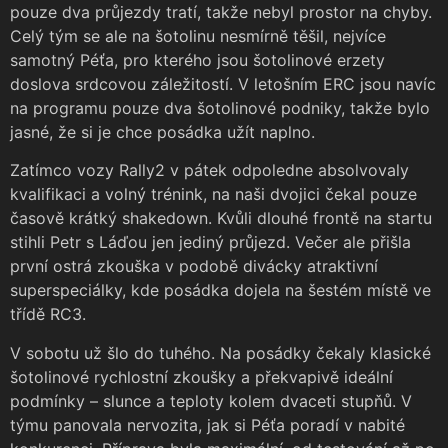
pouze dva průjezdy tratí, takže nebyl prostor na chyby.
Celý tým se ale na šotolinu nesmírně těšil, nejvíce
samotný Péťa, pro kterého jsou šotolinové erzety
doslova srdcovou záležitostí. V letošním ERC jsou navíc
na programu pouze dva šotolinové podniky, takže bylo
jasné, že si je chce posádka užít naplno.
Zatímco vozy Rally2 v pátek odpoledne absolvovaly
kvalifikaci a volný trénink, na naši dvojici čekal pouze
časově krátký shakedown. Kvůli dlouhé frontě na startu
stihli Petr s Láďou jen jediný průjezd. Večer ale přišla
první ostrá zkouška v podobě divácky atraktivní
superspeciálky, kde posádka dojela na šestém místě ve
třídě RC3.
V sobotu už šlo do tuhého. Na posádky čekaly klasické
šotolinové rychlostní zkoušky a překvapivě ideální
podmínky – slunce a teploty kolem dvaceti stupňů. V
týmu panovala nervozita, jak si Péťa poradí v nabité