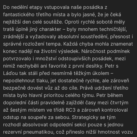
Do nedělní etapy vstupovala naše posádka z
fantastického třetího místa a bylo jasné, že je čeká
nejtěžší den celé soutěže. Oproti rychlé sobotě měly
tratě úplně jiný charakter – byly mnohem techničtější,
zrádnější a vyžadovaly absolutní soustředění, přesnost i
správné rozložení tempa. Každá chyba mohla znamenat
konec nadějí na životní výsledek. Náročnost podmínek
potvrzovalo i množství odstoupivších posádek, mezi
nimiž nechyběli ani favorité z první desítky. Petr s
Láďou tak stáli před nesmírně těžkým úkolem –
nepodlehnout tlaku, jet dostatečně rychle, ale zároveň
bezpečně dovést vůz až do cíle. Právě udržení třetího
místa bylo hlavní prioritou celého týmu. Petr během
dopolední části pravidelně zajížděl časy mezi čtvrtým
až šestým místem ve třídě RC3 a zároveň kontroloval
odstup na soupeře za sebou. Strategicky se tým
rozhodl absolvovat odpolední sekci pouze s jednou
rezervní pneumatikou, což přineslo nižší hmotnost vozu