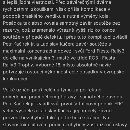
a lepší jízdní vlastnosti. Před závěrečnými dvěma
rychlostními zkouškami však přišla komplikace v
podobě prasklého ventilku a nutné výměny kola.
Posádka tak absolvovala samotný závěr soutěže bez
rezervy, což znamenalo výrazně vyšší riziko konce
soutěže v případě defektu. I přes tuto komplikaci zvládli
Petr Kačírek jr. a Ladislav Kučera závěr soutěže s
maximální koncentrací a dovezli svůj Ford Fiesta Rally3
do cíle na vynikajícím 3. místě ve třídě RC3 i Fiesta
Rally3 Trophy. Výborné 16. místo absolutně navíc
potvrzuje rostoucí výkonnost celé posádky v evropské
konkurenci.
Velké uznání patří celému týmu za perfektně
odvedenou práci během přípravy i samotného závodu.
Petr Kačírek jr. zvládl svůj první šotolinový podnik ERC
velmi vyspěle a Ladislav Kučera jej po celý závod
provedl bezchybně také po taktické stránce. Na
slavnostním cílovém pódiu nechyběly zasloužené oslavy