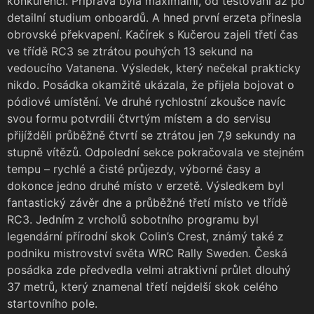
konkurenci. Příprava byla maximální, od testování až po
detailní studium onboardů. A hned první erzeta přinesla
obrovské překvapení. Kačírek s Kučerou zajeli třetí čas
ve třídě RC3 se ztrátou pouhých 13 sekund na
vedoucího Vatanena. Výsledek, který nečekal prakticky
nikdo. Posádka okamžitě ukázala, že přijela bojovat o
pódiové umístění. Ve druhé rychlostní zkoušce navíc
svou formu potvrdili čtvrtým místem a do servisu
přijížděli průběžně čtvrtí se ztrátou jen 7,9 sekundy na
stupně vítězů. Odpolední sekce pokračovala ve stejném
tempu – rychlé a čisté průjezdy, výborné časy a
dokonce jedno druhé místo v erzetě. Výsledkem byl
fantastický závěr dne a průběžné třetí místo ve třídě
RC3. Jedním z vrcholů sobotního programu byl
legendární přírodní skok Colin’s Crest, známý také z
podniku mistrovství světa WRC Rally Sweden. Česká
posádka zde předvedla velmi atraktivní průlet dlouhý
37 metrů, který znamenal třetí nejdelší skok celého
startovního pole.