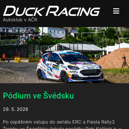
Autoklub v AČR
Pódium ve Švédsku
29. 5. 2026
Po úspěšném vstupu do seriálu ERC a Fiesta Rally3
Trophy ve Španělsku čekala posádku Petr Kačírek jr. –